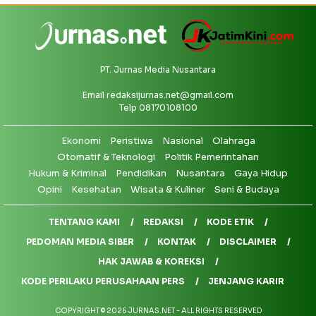
PT. Jurnas Media Nusantara
Email
redaksijurnas.net@gmail.com
Telp 08170108100
Ekonomi
Peristiwa
Nasional
Olahraga
Otomatif & Teknologi
Politik Pemerintahan
Hukum & Kriminal
Pendidikan
Nusantara
Gaya Hidup
Opini
Kesehatan
Wisata & Kuliner
Seni & Budaya
TENTANG KAMI
REDAKSI
KODE ETIK
PEDOMAN MEDIA SIBER
KONTAK
DISCLAIMER
HAK JAWAB & KOREKSI
KODE PERILAKU PERUSAHAAN PERS
JENJANG KARIR
COPYRIGHT © 2026 JURNAS.NET - ALL RIGHTS RESERVED