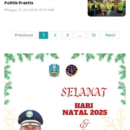
Politik Praktis
Minggu, 12 Jul 2026 13:34 WIB
Previous
1
2
3
...
12
Next