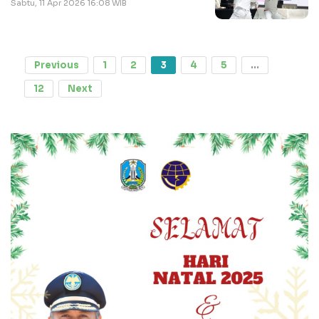
Sabtu, 11 Apr 2026 16:08 WIB
Previous
1
2
3
4
5
...
12
Next