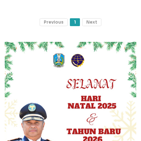
Previous
1
Next