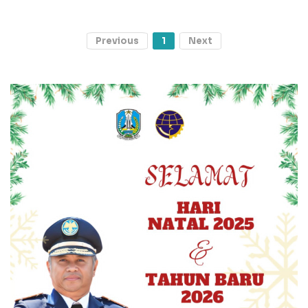
Previous
1
Next