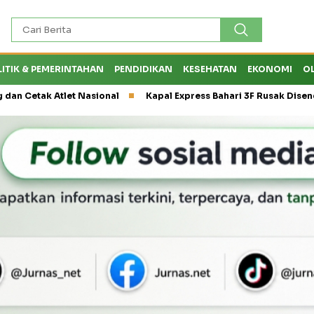
LITIK & PEMERINTAHAN
PENDIDIKAN
KESEHATAN
EKONOMI
O
k Atlet Nasional
Kapal Express Bahari 3F Rusak Disenggol Tan