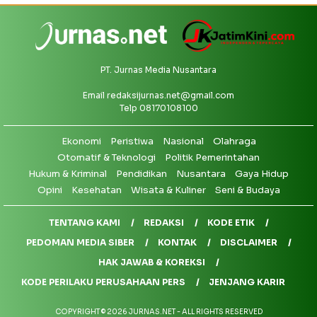
PT. Jurnas Media Nusantara
Email
redaksijurnas.net@gmail.com
Telp 08170108100
Ekonomi
Peristiwa
Nasional
Olahraga
Otomatif & Teknologi
Politik Pemerintahan
Hukum & Kriminal
Pendidikan
Nusantara
Gaya Hidup
Opini
Kesehatan
Wisata & Kuliner
Seni & Budaya
TENTANG KAMI
REDAKSI
KODE ETIK
PEDOMAN MEDIA SIBER
KONTAK
DISCLAIMER
HAK JAWAB & KOREKSI
KODE PERILAKU PERUSAHAAN PERS
JENJANG KARIR
COPYRIGHT © 2026 JURNAS.NET - ALL RIGHTS RESERVED