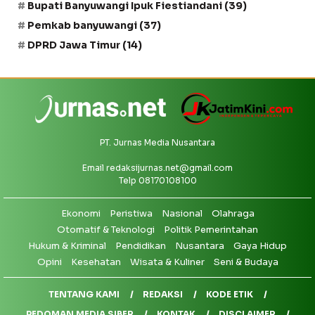
Bupati Banyuwangi Ipuk Fiestiandani
(39)
Pemkab banyuwangi
(37)
DPRD Jawa Timur
(14)
PT. Jurnas Media Nusantara
Email
redaksijurnas.net@gmail.com
Telp 08170108100
Ekonomi
Peristiwa
Nasional
Olahraga
Otomatif & Teknologi
Politik Pemerintahan
Hukum & Kriminal
Pendidikan
Nusantara
Gaya Hidup
Opini
Kesehatan
Wisata & Kuliner
Seni & Budaya
TENTANG KAMI
REDAKSI
KODE ETIK
PEDOMAN MEDIA SIBER
KONTAK
DISCLAIMER