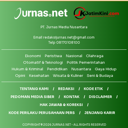
PT. Jurnas Media Nusantara
Email
redaksijurnas.net@gmail.com
Telp 08170108100
Ekonomi
Peristiwa
Nasional
Olahraga
Otomatif & Teknologi
Politik Pemerintahan
Hukum & Kriminal
Pendidikan
Nusantara
Gaya Hidup
Opini
Kesehatan
Wisata & Kuliner
Seni & Budaya
TENTANG KAMI
REDAKSI
KODE ETIK
PEDOMAN MEDIA SIBER
KONTAK
DISCLAIMER
HAK JAWAB & KOREKSI
KODE PERILAKU PERUSAHAAN PERS
JENJANG KARIR
COPYRIGHT © 2026 JURNAS.NET - ALL RIGHTS RESERVED