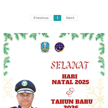
Previous
1
Next