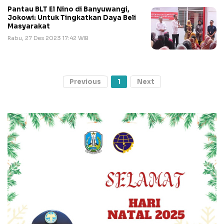
Pantau BLT El Nino di Banyuwangi,
Jokowi: Untuk Tingkatkan Daya Beli
Masyarakat
Rabu, 27 Des 2023 17:42 WIB
Previous
1
Next