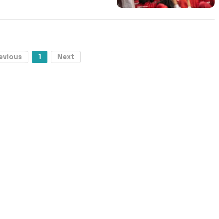
evious
1
Next