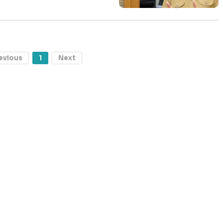
evious
1
Next