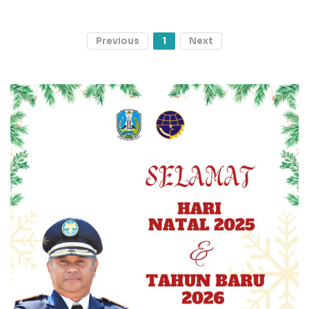
Previous
1
Next