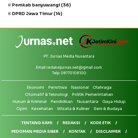
Pemkab banyuwangi
(36)
DPRD Jawa Timur
(14)
PT. Jurnas Media Nusantara
Email
redaksijurnas.net@gmail.com
Telp 08170108100
Ekonomi
Peristiwa
Nasional
Olahraga
Otomatif & Teknologi
Politik Pemerintahan
Hukum & Kriminal
Pendidikan
Nusantara
Gaya Hidup
Opini
Kesehatan
Wisata & Kuliner
Seni & Budaya
TENTANG KAMI
REDAKSI
KODE ETIK
PEDOMAN MEDIA SIBER
KONTAK
DISCLAIMER