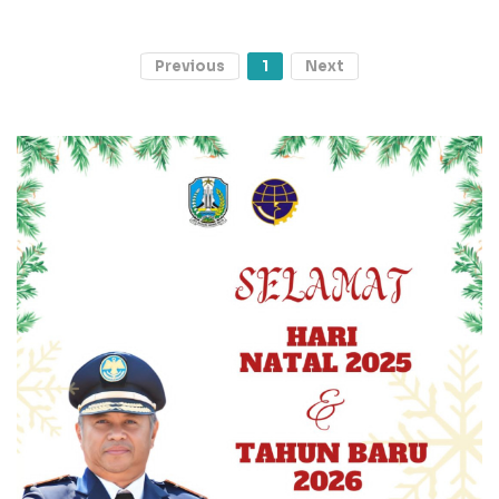
Previous
1
Next