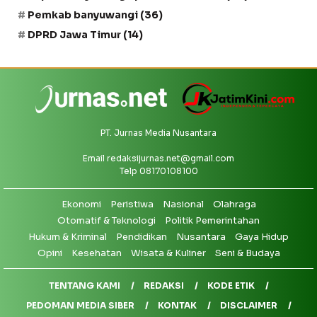
Pemkab banyuwangi
(36)
DPRD Jawa Timur
(14)
PT. Jurnas Media Nusantara
Email
redaksijurnas.net@gmail.com
Telp 08170108100
Ekonomi
Peristiwa
Nasional
Olahraga
Otomatif & Teknologi
Politik Pemerintahan
Hukum & Kriminal
Pendidikan
Nusantara
Gaya Hidup
Opini
Kesehatan
Wisata & Kuliner
Seni & Budaya
TENTANG KAMI
REDAKSI
KODE ETIK
PEDOMAN MEDIA SIBER
KONTAK
DISCLAIMER