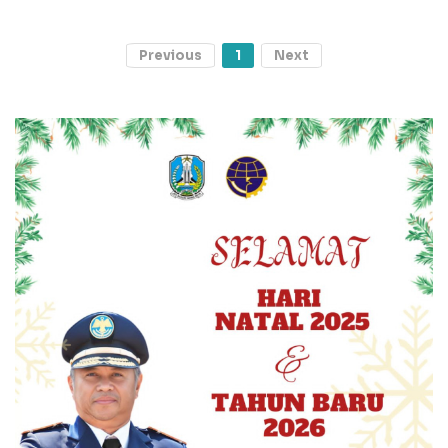
Previous
1
Next