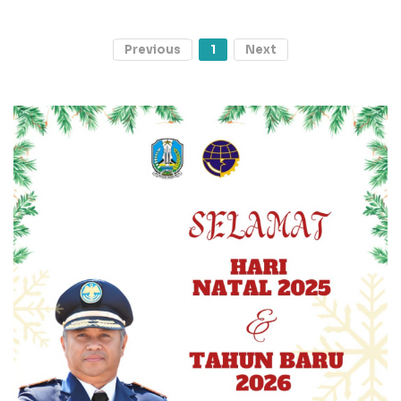
Previous
1
Next