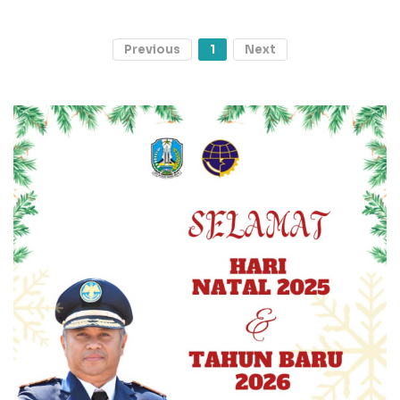
Previous
1
Next