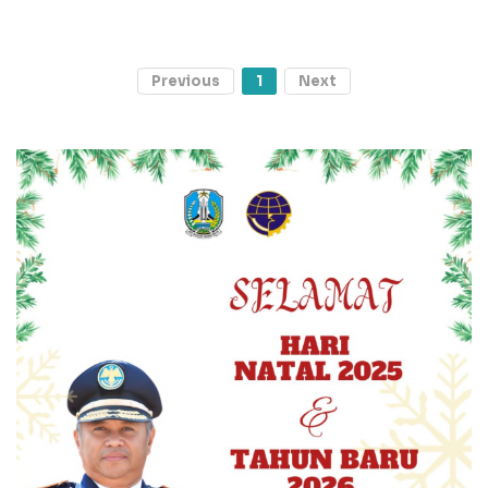
Previous
1
Next