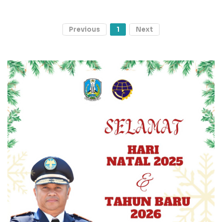
Previous
1
Next