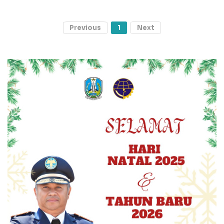
Previous
1
Next