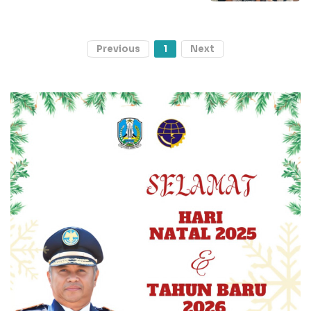
Previous
1
Next