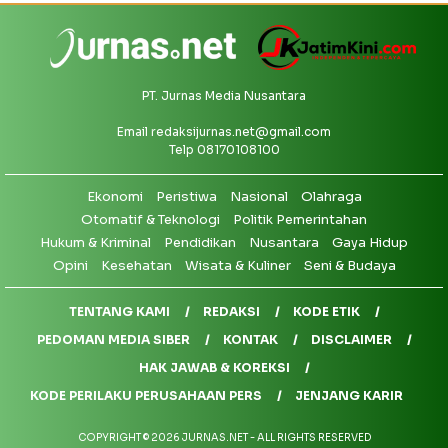
PT. Jurnas Media Nusantara
Email
redaksijurnas.net@gmail.com
Telp 08170108100
Ekonomi
Peristiwa
Nasional
Olahraga
Otomatif & Teknologi
Politik Pemerintahan
Hukum & Kriminal
Pendidikan
Nusantara
Gaya Hidup
Opini
Kesehatan
Wisata & Kuliner
Seni & Budaya
TENTANG KAMI
REDAKSI
KODE ETIK
PEDOMAN MEDIA SIBER
KONTAK
DISCLAIMER
HAK JAWAB & KOREKSI
KODE PERILAKU PERUSAHAAN PERS
JENJANG KARIR
COPYRIGHT © 2026 JURNAS.NET - ALL RIGHTS RESERVED