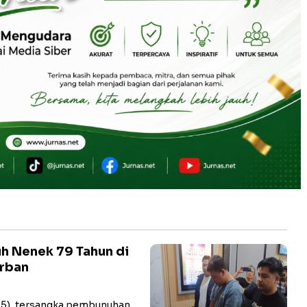
h Nenek 79 Tahun di
orban
 (35), tersangka pembunuhan