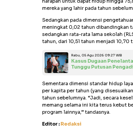
harapan untuk dapat hidup hingga 75
mereka yang lahir pada tahun sebelum
Sedangkan pada dimensi pengetahuan
meningkat 0,02 tahun dibandingkan ta
sedangkan rata-rata lama sekolah (RL
tahun, dari 10,51 tahun menjadi 10,70
Rabu, 05 Agu 2026 09:27 WIB
Kasus Dugaan Penelantar
Tunggu Putusan Pengadi
Sementara dimensi standar hidup layak
per kapita per tahun (yang disesuaika
tahun sebelumnya. “Jadi, secara kesel
memang selama ini kita terus kebut b
program lainnya,” tandasnya.
Editor :
Redaksi