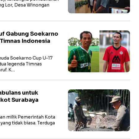
ang Lor, Desa Winongan
uf Gabung Soekarno
 Timnas Indonesia
 muda Soekarno Cup U-17
dua legenda Timnas
ruf. K…
mbulans untuk
mkot Surabaya
man milik Pemerintah Kota
ng tidak biasa. Terduga