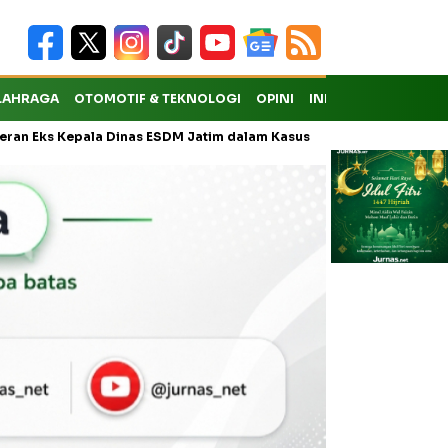
LAHRAGA
OTOMOTIF & TEKNOLOGI
OPINI
INDEKS
ala Dinas ESDM Jatim dalam Kasus Pungli Masih Didalami
KMP Dr