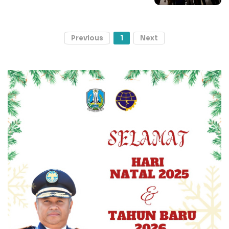
Previous
1
Next