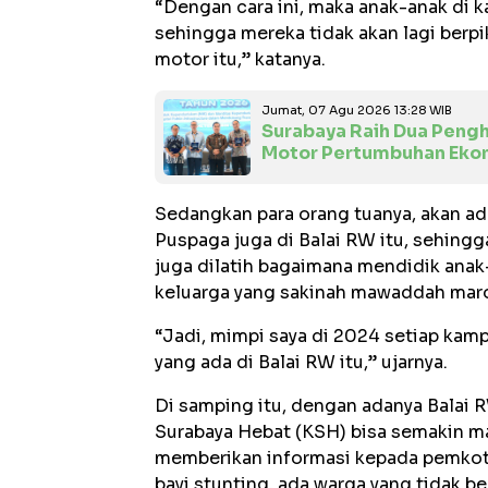
“Dengan cara ini, maka anak-anak di k
sehingga mereka tidak akan lagi berpi
motor itu,” katanya.
Jumat, 07 Agu 2026 13:28 WIB
Surabaya Raih Dua Pengh
Motor Pertumbuhan Eko
Sedangkan para orang tuanya, akan a
Puspaga juga di Balai RW itu, sehingg
juga dilatih bagaimana mendidik ana
keluarga yang sakinah mawaddah mar
“Jadi, mimpi saya di 2024 setiap kam
yang ada di Balai RW itu,” ujarnya.
Di samping itu, dengan adanya Balai 
Surabaya Hebat (KSH) bisa semakin m
memberikan informasi kepada pemkot, 
bayi stunting, ada warga yang tidak b