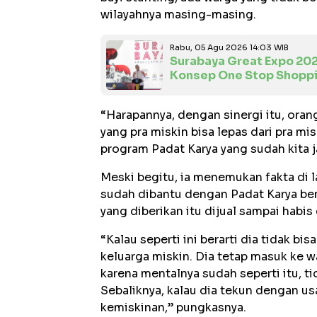
wilayahnya masing-masing.
Rabu, 05 Agu 2026 14:03 WIB
Surabaya Great Expo 20
Konsep One Stop Shopp
“Harapannya, dengan sinergi itu, oran
yang pra miskin bisa lepas dari pra mis
program Padat Karya yang sudah kita ja
Meski begitu, ia menemukan fakta di 
sudah dibantu dengan Padat Karya be
yang diberikan itu dijual sampai habis
“Kalau seperti ini berarti dia tidak bi
keluarga miskin. Dia tetap masuk ke wa
karena mentalnya sudah seperti itu, ti
Sebaliknya, kalau dia tekun dengan usa
kemiskinan,” pungkasnya.