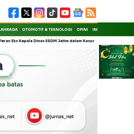
LAHRAGA
OTOMOTIF & TEKNOLOGI
OPINI
INDEKS
pala Dinas ESDM Jatim dalam Kasus Pungli Masih Didalami
KMP D