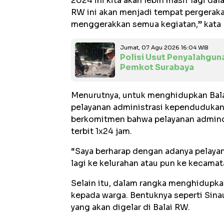
2024 ini kita akan lebih masif lagi da
RW ini akan menjadi tempat pergerak
menggerakkan semua kegiatan,” kata E
Jumat, 07 Agu 2026 16:04 WIB
Polisi Usut Penyalahgun
Pemkot Surabaya
Menurutnya, untuk menghidupkan Bal
pelayanan administrasi kependudukan 
berkomitmen bahwa pelayanan admindu
terbit 1x24 jam.
“Saya berharap dengan adanya pelayan
lagi ke kelurahan atau pun ke kecamata
Selain itu, dalam rangka menghidupka
kepada warga. Bentuknya seperti Sinau
yang akan digelar di Balai RW.