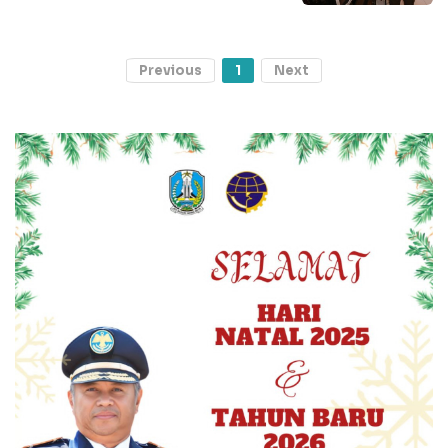
Previous
1
Next