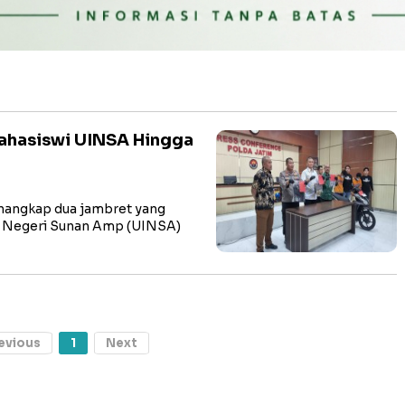
ahasiswi UINSA Hingga
enangkap dua jambret yang
m Negeri Sunan Amp (UINSA)
evious
1
Next