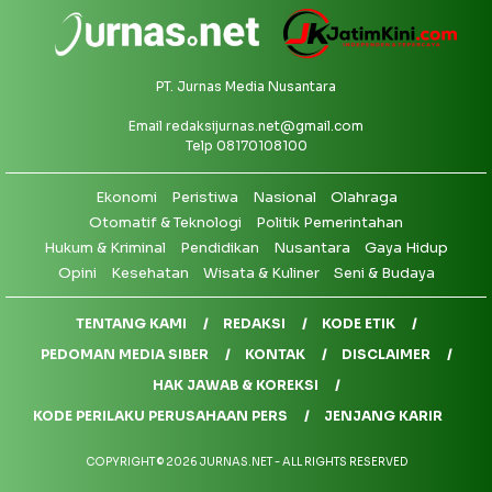
PT. Jurnas Media Nusantara
Email
redaksijurnas.net@gmail.com
Telp 08170108100
Ekonomi
Peristiwa
Nasional
Olahraga
Otomatif & Teknologi
Politik Pemerintahan
Hukum & Kriminal
Pendidikan
Nusantara
Gaya Hidup
Opini
Kesehatan
Wisata & Kuliner
Seni & Budaya
TENTANG KAMI
REDAKSI
KODE ETIK
PEDOMAN MEDIA SIBER
KONTAK
DISCLAIMER
HAK JAWAB & KOREKSI
KODE PERILAKU PERUSAHAAN PERS
JENJANG KARIR
COPYRIGHT © 2026 JURNAS.NET - ALL RIGHTS RESERVED