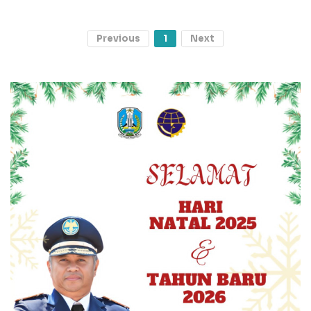
Previous
1
Next