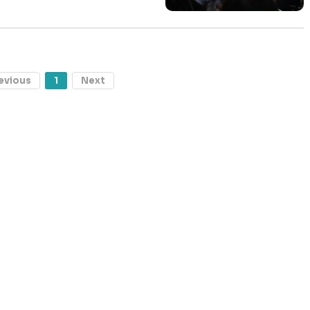
evious
1
Next