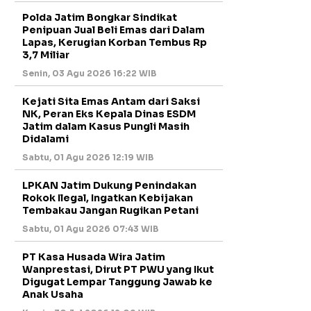
Polda Jatim Bongkar Sindikat
Penipuan Jual Beli Emas dari Dalam
Lapas, Kerugian Korban Tembus Rp
3,7 Miliar
Senin, 03 Agu 2026 16:22 WIB
Kejati Sita Emas Antam dari Saksi
NK, Peran Eks Kepala Dinas ESDM
Jatim dalam Kasus Pungli Masih
Didalami
Sabtu, 01 Agu 2026 12:19 WIB
LPKAN Jatim Dukung Penindakan
Rokok Ilegal, Ingatkan Kebijakan
Tembakau Jangan Rugikan Petani
Sabtu, 01 Agu 2026 07:43 WIB
PT Kasa Husada Wira Jatim
Wanprestasi, Dirut PT PWU yang Ikut
Digugat Lempar Tanggung Jawab ke
Anak Usaha