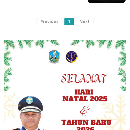
Previous
1
Next