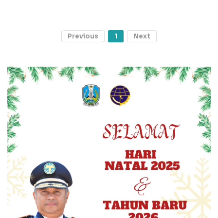
Previous
1
Next