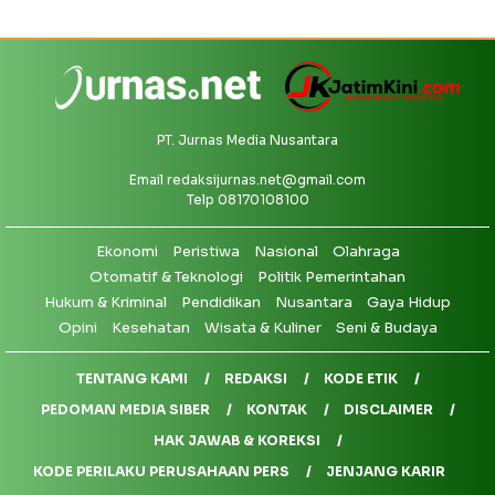
PT. Jurnas Media Nusantara
Email
redaksijurnas.net@gmail.com
Telp 08170108100
Ekonomi
Peristiwa
Nasional
Olahraga
Otomatif & Teknologi
Politik Pemerintahan
Hukum & Kriminal
Pendidikan
Nusantara
Gaya Hidup
Opini
Kesehatan
Wisata & Kuliner
Seni & Budaya
TENTANG KAMI
REDAKSI
KODE ETIK
PEDOMAN MEDIA SIBER
KONTAK
DISCLAIMER
HAK JAWAB & KOREKSI
KODE PERILAKU PERUSAHAAN PERS
JENJANG KARIR