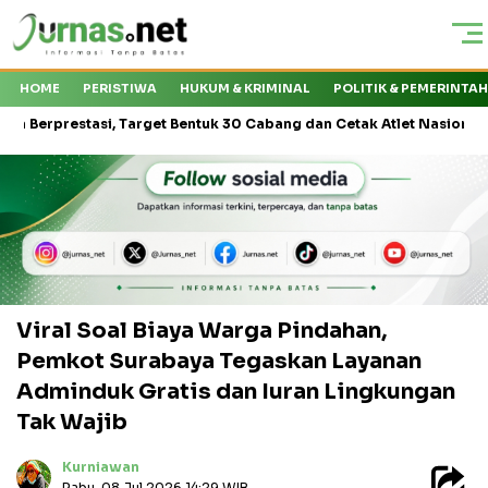
HOME
PERISTIWA
HUKUM & KRIMINAL
POLITIK & PEMERINTA
tasi, Target Bentuk 30 Cabang dan Cetak Atlet Nasional
PT Kas
Viral Soal Biaya Warga Pindahan,
Pemkot Surabaya Tegaskan Layanan
Adminduk Gratis dan Iuran Lingkungan
Tak Wajib
Kurniawan
Rabu, 08 Jul 2026 14:29 WIB