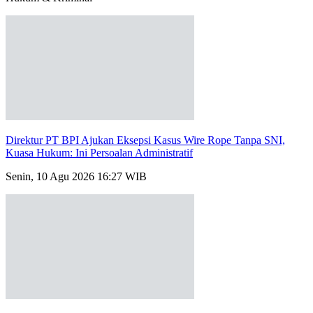
Direktur PT BPI Ajukan Eksepsi Kasus Wire Rope Tanpa SNI,
Kuasa Hukum: Ini Persoalan Administratif
Senin, 10 Agu 2026 16:27 WIB
Polda Jatim Tangkap Pembunuh Nenek 79 Tahun di Pasuruan,