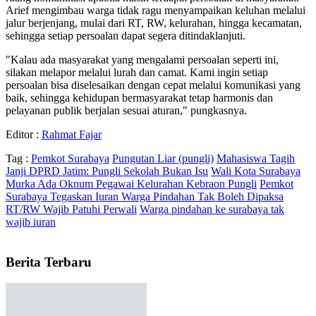
jalur berjenjang, mulai dari RT, RW, kelurahan, hingga kecamatan,
sehingga setiap persoalan dapat segera ditindaklanjuti.
"Kalau ada masyarakat yang mengalami persoalan seperti ini,
silakan melapor melalui lurah dan camat. Kami ingin setiap
persoalan bisa diselesaikan dengan cepat melalui komunikasi yang
baik, sehingga kehidupan bermasyarakat tetap harmonis dan
pelayanan publik berjalan sesuai aturan," pungkasnya.
Editor :
Rahmat Fajar
Tag :
Pemkot Surabaya
Pungutan Liar (pungli)
Mahasiswa Tagih
Janji DPRD Jatim: Pungli Sekolah Bukan Isu
Wali Kota Surabaya
Murka Ada Oknum Pegawai Kelurahan Kebraon Pungli
Pemkot
Surabaya Tegaskan Iuran Warga Pindahan Tak Boleh Dipaksa
RT/RW Wajib Patuhi Perwali
Warga pindahan ke surabaya tak
wajib iuran
Berita Terbaru