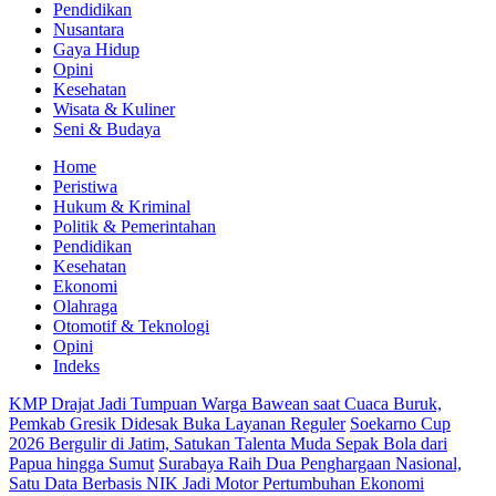
Nusantara
Gaya Hidup
Opini
Kesehatan
Wisata & Kuliner
Seni & Budaya
Home
Peristiwa
Hukum & Kriminal
Politik & Pemerintahan
Pendidikan
Kesehatan
Ekonomi
Olahraga
Otomotif & Teknologi
Opini
Indeks
KMP Drajat Jadi Tumpuan Warga Bawean saat Cuaca Buruk,
Pemkab Gresik Didesak Buka Layanan Reguler
Soekarno Cup
2026 Bergulir di Jatim, Satukan Talenta Muda Sepak Bola dari
Papua hingga Sumut
Surabaya Raih Dua Penghargaan Nasional,
Satu Data Berbasis NIK Jadi Motor Pertumbuhan Ekonomi
Sekretariat DPRD Surabaya Bekali Pegawai Teknik