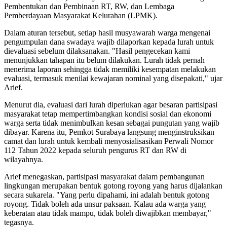
Pemberdayaan Masyarakat Kelurahan (LPMK).
Dalam aturan tersebut, setiap hasil musyawarah warga mengenai
pengumpulan dana swadaya wajib dilaporkan kepada lurah untuk
dievaluasi sebelum dilaksanakan. "Hasil pengecekan kami
menunjukkan tahapan itu belum dilakukan. Lurah tidak pernah
menerima laporan sehingga tidak memiliki kesempatan melakukan
evaluasi, termasuk menilai kewajaran nominal yang disepakati," ujar
Arief.
Menurut dia, evaluasi dari lurah diperlukan agar besaran partisipasi
masyarakat tetap mempertimbangkan kondisi sosial dan ekonomi
warga serta tidak menimbulkan kesan sebagai pungutan yang wajib
dibayar. Karena itu, Pemkot Surabaya langsung menginstruksikan
camat dan lurah untuk kembali menyosialisasikan Perwali Nomor
112 Tahun 2022 kepada seluruh pengurus RT dan RW di
wilayahnya.
Arief menegaskan, partisipasi masyarakat dalam pembangunan
lingkungan merupakan bentuk gotong royong yang harus dijalankan
secara sukarela. "Yang perlu dipahami, ini adalah bentuk gotong
royong. Tidak boleh ada unsur paksaan. Kalau ada warga yang
keberatan atau tidak mampu, tidak boleh diwajibkan membayar,"
tegasnya.