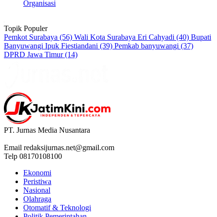
Topik Populer
Pemkot Surabaya
(56)
Wali Kota Surabaya Eri Cahyadi
(40)
Bupati
Banyuwangi Ipuk Fiestiandani
(39)
Pemkab banyuwangi
(37)
DPRD Jawa Timur
(14)
PT. Jurnas Media Nusantara
Email
redaksijurnas.net@gmail.com
Telp 08170108100
Ekonomi
Peristiwa
Nasional
Olahraga
Otomatif & Teknologi
Politik Pemerintahan
Hukum & Kriminal