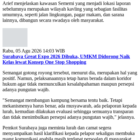
sebelumnya merupakan wilayah kavling yang sebagian fasilitas
umumnya, seperti jalan lingkungan, pagar makam, dan sarana
lainnya, dibangun secara swadaya oleh masyarakat.
Rabu, 05 Agu 2026 14:03 WIB
Surabaya Great Expo 2026 Dibuka, UMKM Didorong Naik
Kelas lewat Konsep One Stop Shopping
Semangat gotong royong tersebut, menurut dia, merupakan hal yang
positif. Namun, pelaksanaannya tetap harus berada dalam koridor
hukum agar tidak memunculkan kesalahpahaman maupun persepsi
adanya pungutan wajib.
"Semangat membangun kampung bersama tentu baik. Tetapi
mekanismenya harus benar, ada musyawarah, ada pelaporan kepada
lurah, kemudian dilakukan evaluasi sehingga semuanya transparan
dan tidak menimbulkan persepsi adanya pungutan wajib," jelasnya.
Pemkot Surabaya juga meminta lurah dan camat segera
menyampaikan hasil klarifikasi kepada pelapor sekaligus membuka
ruang komunikasi apabila masih terdapat persoalan di masyarakat.
Arief mengimbau warga tidak ragu menyampaikan keluhan melalui