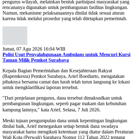
rencananya digunakan untuk pembangunan fasilitas lingkungan.
Namun, mekanisme pelaksanaannya dinilai tidak sesuai aturan
karena tidak melalui prosedur yang telah ditetapkan pemerintah.
Jumat, 07 Agu 2026 16:04 WIB
Polisi Usut Penyalahgunaan Ambulans untuk Mencuri Kursi
Taman Milik Pemkot Surabaya
Kepala Bagian Pemerintahan dan Kesejahteraan Rakyat
(Bapemkesra) Pemkot Surabaya, Arief Boediarto, mengatakan
pihaknya bersama camat dan lurah telah turun langsung ke lokasi
untuk mengklarifikasi laporan tersebut.
"Dari penjelasan pengurus, dana tersebut dimaksudkan untuk
pembangunan lingkungan, seperti pagar makam dan kebutuhan
.
kampung lainnya," kata Arief, Selasa, 7 Juli 2026
Meski tujuan pengumpulan dana untuk kepentingan lingkungan
dinilai baik, Arief menegaskan setiap bentuk dana swadaya
masyarakat harus mengikuti ketentuan yang diatur dalam Peraturan
Wali Kota (Perwali) Surabaya Nomor 112 Tahun 2022 tentang
Pembentukan dan Pembinaan RT, RW, dan Lembaga