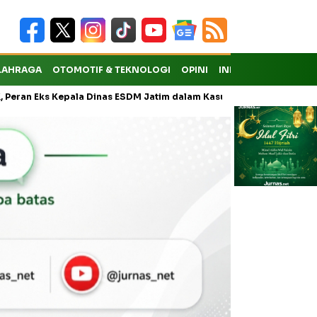
LAHRAGA
OTOMOTIF & TEKNOLOGI
OPINI
INDEKS
epala Dinas ESDM Jatim dalam Kasus Pungli Masih Didalami
KMP 