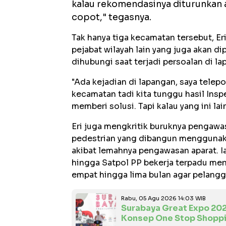
kalau rekomendasinya diturunkan a
copot," tegasnya.
Tak hanya tiga kecamatan tersebut, E
pejabat wilayah lain yang juga akan dip
dihubungi saat terjadi persoalan di la
"Ada kejadian di lapangan, saya telepo
kecamatan tadi kita tunggu hasil Ins
memberi solusi. Tapi kalau yang ini lai
Eri juga mengkritik buruknya pengawas
pedestrian yang dibangun menggunakan 
akibat lemahnya pengawasan aparat. I
hingga Satpol PP bekerja terpadu men
empat hingga lima bulan agar pelangga
Rabu, 05 Agu 2026 14:03 WIB
Surabaya Great Expo 20
Konsep One Stop Shopp