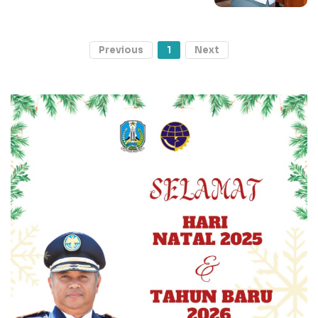
Previous
1
Next