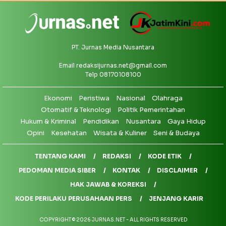
PT. Jurnas Media Nusantara
Email
redaksijurnas.net@gmail.com
Telp 08170108100
Ekonomi
Peristiwa
Nasional
Olahraga
Otomatif & Teknologi
Politik Pemerintahan
Hukum & Kriminal
Pendidikan
Nusantara
Gaya Hidup
Opini
Kesehatan
Wisata & Kuliner
Seni & Budaya
TENTANG KAMI
REDAKSI
KODE ETIK
PEDOMAN MEDIA SIBER
KONTAK
DISCLAIMER
HAK JAWAB & KOREKSI
KODE PERILAKU PERUSAHAAN PERS
JENJANG KARIR
COPYRIGHT © 2026 JURNAS.NET - ALL RIGHTS RESERVED