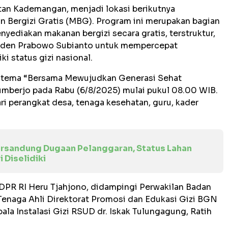
an Kademangan, menjadi lokasi berikutnya
n Bergizi Gratis (MBG). Program ini merupakan bagian
yediakan makanan bergizi secara gratis, terstruktur,
esiden Prabowo Subianto untuk mempercepat
i status gizi nasional.
g tema “Bersama Mewujudkan Generasi Sehat
umberjo pada Rabu (6/8/2025) mulai pukul 08.00 WIB.
dari perangkat desa, tenaga kesehatan, guru, kader
rsandung Dugaan Pelanggaran, Status Lahan
Diselidiki
DPR RI Heru Tjahjono, didampingi Perwakilan Badan
Tenaga Ahli Direktorat Promosi dan Edukasi Gizi BGN
pala Instalasi Gizi RSUD dr. Iskak Tulungagung, Ratih