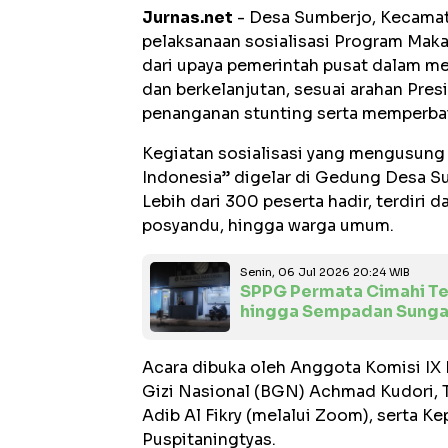
Jurnas.net
- Desa Sumberjo, Kecamat
pelaksanaan sosialisasi Program Maka
dari upaya pemerintah pusat dalam men
dan berkelanjutan, sesuai arahan Pr
penanganan stunting serta memperbaik
Kegiatan sosialisasi yang mengusun
Indonesia” digelar di Gedung Desa S
Lebih dari 300 peserta hadir, terdiri 
posyandu, hingga warga umum.
Senin, 06 Jul 2026 20:24 WIB
SPPG Permata Cimahi Te
hingga Sempadan Sungai 
Acara dibuka oleh Anggota Komisi IX 
Gizi Nasional (BGN) Achmad Kudori, 
Adib Al Fikry (melalui Zoom), serta Ke
Puspitaningtyas.