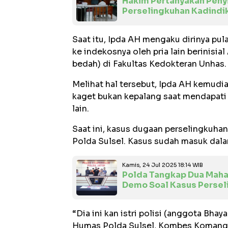
Hakim Pertanyakan Penyi
Perselingkuhan Kadindi
Saat itu, Ipda AH mengaku dirinya pul
ke indekosnya oleh pria lain berinisi
bedah) di Fakultas Kedokteran Unhas.
Melihat hal tersebut, Ipda AH kemudia
kaget bukan kepalang saat mendapati 
lain.
Saat ini, kasus dugaan perselingkuhan 
Polda Sulsel. Kasus sudah masuk dala
Kamis, 24 Jul 2025 18:14 WIB
Polda Tangkap Dua Mah
Demo Soal Kasus Persel
“Dia ini kan istri polisi (anggota Bhay
Humas Polda Sulsel, Kombes Komang S