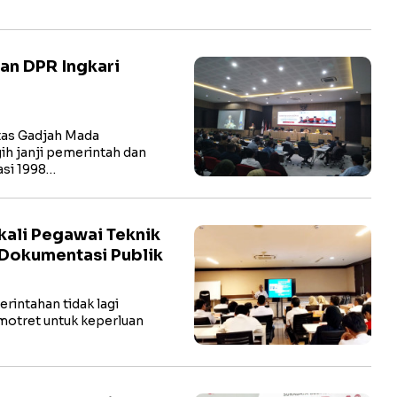
an DPR Ingkari
itas Gadjah Mada
h janji pemerintah dan
si 1998…
kali Pegawai Teknik
s Dokumentasi Publik
rintahan tidak lagi
motret untuk keperluan