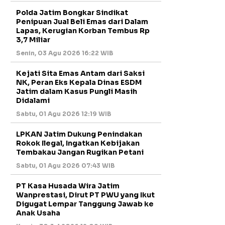
Polda Jatim Bongkar Sindikat
Penipuan Jual Beli Emas dari Dalam
Lapas, Kerugian Korban Tembus Rp
3,7 Miliar
Senin, 03 Agu 2026 16:22 WIB
Kejati Sita Emas Antam dari Saksi
NK, Peran Eks Kepala Dinas ESDM
Jatim dalam Kasus Pungli Masih
Didalami
Sabtu, 01 Agu 2026 12:19 WIB
LPKAN Jatim Dukung Penindakan
Rokok Ilegal, Ingatkan Kebijakan
Tembakau Jangan Rugikan Petani
Sabtu, 01 Agu 2026 07:43 WIB
PT Kasa Husada Wira Jatim
Wanprestasi, Dirut PT PWU yang Ikut
Digugat Lempar Tanggung Jawab ke
Anak Usaha