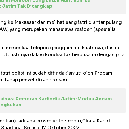
dik: Pemberi Uang untuk Hentikan Isu
k Jatim Tak Ditangkap
ang ke Makassar dan melihat sang istri diantar pulang
al AW, yang merupakan mahasiswa residen (spesialis
n memeriksa telepon genggam milik istrinya, dan ia
foto istrinya dalam kondisi tak berbusana dengan pria
istri polisi ini sudah ditindaklanjuti oleh Propam
m tahap penyelidikan propam.
asiswa Pemeras Kadindik Jatim: Modus Ancam
ingkuhan
angkari) jadi ada prosedur tersendiri,” kata Kabid
uartana, Selasa, 17 Oktober 2023.