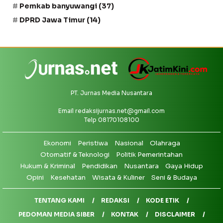
Pemkab banyuwangi
(37)
DPRD Jawa Timur
(14)
PT. Jurnas Media Nusantara
Email
redaksijurnas.net@gmail.com
Telp 08170108100
Ekonomi
Peristiwa
Nasional
Olahraga
Otomatif & Teknologi
Politik Pemerintahan
Hukum & Kriminal
Pendidikan
Nusantara
Gaya Hidup
Opini
Kesehatan
Wisata & Kuliner
Seni & Budaya
TENTANG KAMI
REDAKSI
KODE ETIK
PEDOMAN MEDIA SIBER
KONTAK
DISCLAIMER