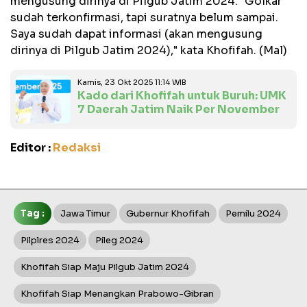
mengusung dirinya di Pilgub Jatim 2024. "Golkar
sudah terkonfirmasi, tapi suratnya belum sampai.
Saya sudah dapat informasi (akan mengusung
dirinya di Pilgub Jatim 2024)," kata Khofifah. (Mal)
Kamis, 23 Okt 2025 11:14 WIB
Kado dari Khofifah untuk Buruh: UMK
7 Daerah Jatim Naik Per November
Editor :
Redaksi
Tag :
Jawa Timur
Gubernur Khofifah
Pemilu 2024
Pilplres 2024
Pileg 2024
Khofifah Siap Maju Pilgub Jatim 2024
Khofifah Siap Menangkan Prabowo-Gibran