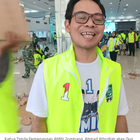
Ketua Timda Pemenangan AMIN Jombang, Ahmad Athoillah alias Gus