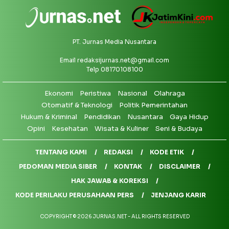
PT. Jurnas Media Nusantara
Email
redaksijurnas.net@gmail.com
Telp 08170108100
Ekonomi
Peristiwa
Nasional
Olahraga
Otomatif & Teknologi
Politik Pemerintahan
Hukum & Kriminal
Pendidikan
Nusantara
Gaya Hidup
Opini
Kesehatan
Wisata & Kuliner
Seni & Budaya
TENTANG KAMI
REDAKSI
KODE ETIK
PEDOMAN MEDIA SIBER
KONTAK
DISCLAIMER
HAK JAWAB & KOREKSI
KODE PERILAKU PERUSAHAAN PERS
JENJANG KARIR
COPYRIGHT © 2026 JURNAS.NET - ALL RIGHTS RESERVED