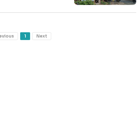
evious
1
Next