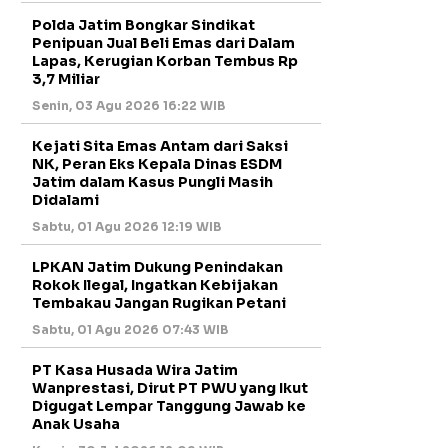
Polda Jatim Bongkar Sindikat
Penipuan Jual Beli Emas dari Dalam
Lapas, Kerugian Korban Tembus Rp
3,7 Miliar
Senin, 03 Agu 2026 16:22 WIB
Kejati Sita Emas Antam dari Saksi
NK, Peran Eks Kepala Dinas ESDM
Jatim dalam Kasus Pungli Masih
Didalami
Sabtu, 01 Agu 2026 12:19 WIB
LPKAN Jatim Dukung Penindakan
Rokok Ilegal, Ingatkan Kebijakan
Tembakau Jangan Rugikan Petani
Sabtu, 01 Agu 2026 07:43 WIB
PT Kasa Husada Wira Jatim
Wanprestasi, Dirut PT PWU yang Ikut
Digugat Lempar Tanggung Jawab ke
Anak Usaha