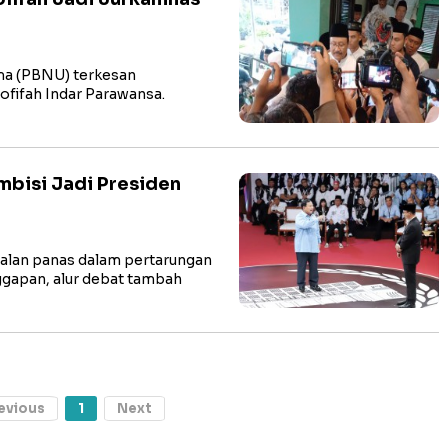
ama (PBNU) terkesan
fifah Indar Parawansa.
mbisi Jadi Presiden
jalan panas dalam pertarungan
ggapan, alur debat tambah
evious
1
Next