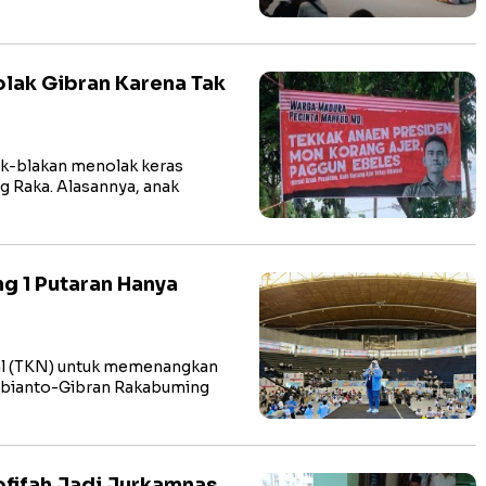
olak Gibran Karena Tak
ak-blakan menolak keras
 Raka. Alasannya, anak
g 1 Putaran Hanya
al (TKN) untuk memenangkan
bianto-Gibran Rakabuming
fifah Jadi Jurkamnas