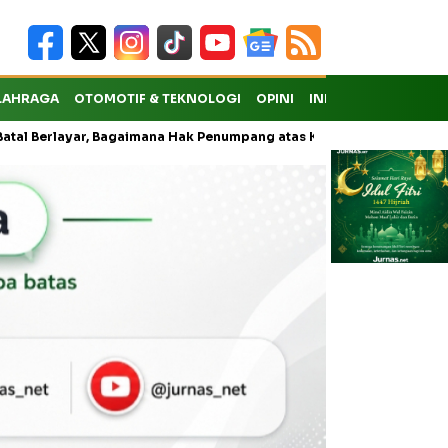
LAHRAGA
OTOMOTIF & TEKNOLOGI
OPINI
INDEKS
layar, Bagaimana Hak Penumpang atas Kompensasi?
Kejati Sita