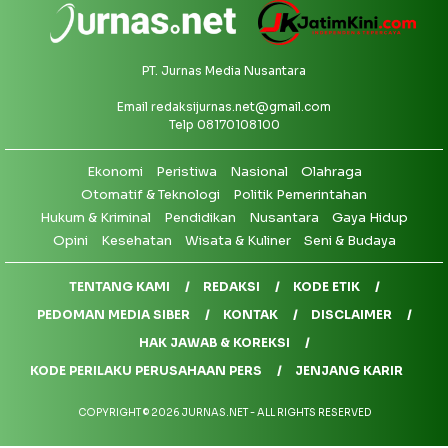
PT. Jurnas Media Nusantara
Email
redaksijurnas.net@gmail.com
Telp 08170108100
Ekonomi
Peristiwa
Nasional
Olahraga
Otomatif & Teknologi
Politik Pemerintahan
Hukum & Kriminal
Pendidikan
Nusantara
Gaya Hidup
Opini
Kesehatan
Wisata & Kuliner
Seni & Budaya
TENTANG KAMI
REDAKSI
KODE ETIK
PEDOMAN MEDIA SIBER
KONTAK
DISCLAIMER
HAK JAWAB & KOREKSI
KODE PERILAKU PERUSAHAAN PERS
JENJANG KARIR
COPYRIGHT © 2026 JURNAS.NET - ALL RIGHTS RESERVED