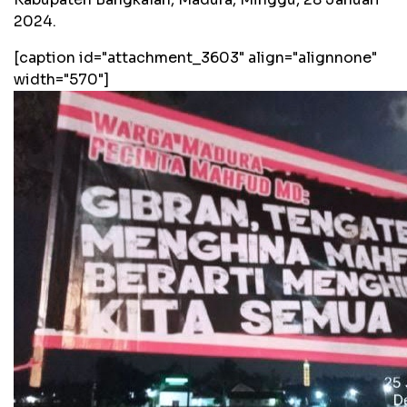
2024.
[caption id="attachment_3603" align="alignnone"
width="570"]