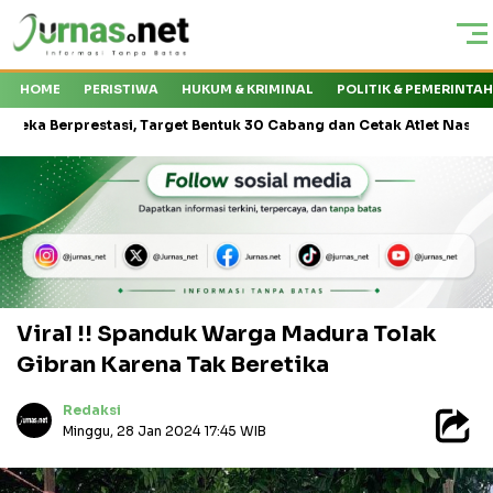
HOME
PERISTIWA
HUKUM & KRIMINAL
POLITIK & PEMERINTA
estasi, Target Bentuk 30 Cabang dan Cetak Atlet Nasional
KMP 
Viral !! Spanduk Warga Madura Tolak
Gibran Karena Tak Beretika
Redaksi
Minggu, 28 Jan 2024 17:45 WIB