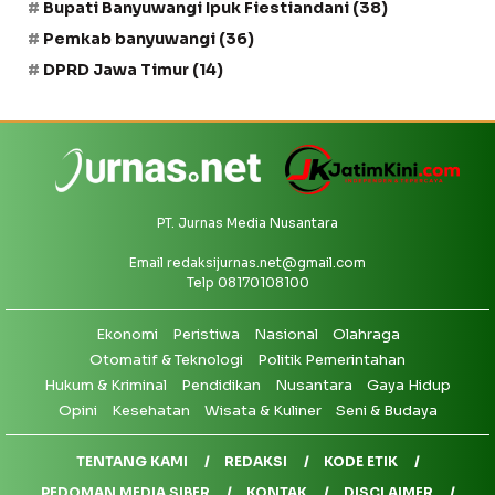
Bupati Banyuwangi Ipuk Fiestiandani
(38)
Pemkab banyuwangi
(36)
DPRD Jawa Timur
(14)
PT. Jurnas Media Nusantara
Email
redaksijurnas.net@gmail.com
Telp 08170108100
Ekonomi
Peristiwa
Nasional
Olahraga
Otomatif & Teknologi
Politik Pemerintahan
Hukum & Kriminal
Pendidikan
Nusantara
Gaya Hidup
Opini
Kesehatan
Wisata & Kuliner
Seni & Budaya
TENTANG KAMI
REDAKSI
KODE ETIK
PEDOMAN MEDIA SIBER
KONTAK
DISCLAIMER