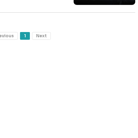
evious
1
Next