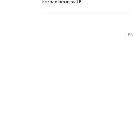
korban berinisial B,…
Pr