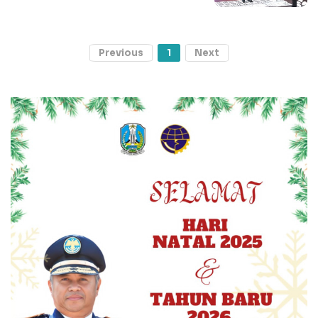
Previous
1
Next