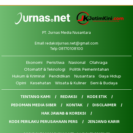
PT. Jurnas Media Nusantara
Email
redaksijurnas.net@gmail.com
Telp 08170108100
Ekonomi
Peristiwa
Nasional
Olahraga
Otomatif & Teknologi
Politik Pemerintahan
Hukum & Kriminal
Pendidikan
Nusantara
Gaya Hidup
Opini
Kesehatan
Wisata & Kuliner
Seni & Budaya
TENTANG KAMI
REDAKSI
KODE ETIK
PEDOMAN MEDIA SIBER
KONTAK
DISCLAIMER
HAK JAWAB & KOREKSI
KODE PERILAKU PERUSAHAAN PERS
JENJANG KARIR